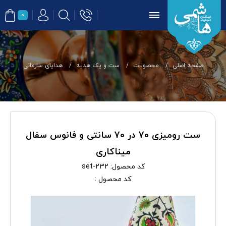
0
صفحه اصلی
محصولات
ست و پک هدیه
هدایای سازمانی
ست رومیزی 70 در 70 سانتی و فانوس سفال
میناکاری
کد محصول:
set-232
کد محصول :