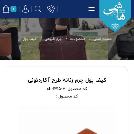
0
صفحه اصلی
محصولات
چرم طبیعی
کیف پول
کیف پول چرم زنانه طرح آکاردئونی
کد محصول:
ch-1315-3
کد محصول :